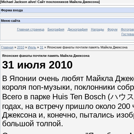
[
Michael Jackson alive! Сайт поклонников Майкла Джексона
]
Форма входа
Меню сайта
Главная страница
Биография
Дискография
Награды
Форум
Фотогра
Гостева
Главная
»
2010
»
Июль
»
31
» Японские фанаты почтили память Майкла Джексона
Японские фанаты почтили память Майкла Джексона
31 июля 2010
В Японии очень любят Майкла Джекс
короля поп-музыки, поклонники собр
Всего в парке Huis Ten Bosch (ハ
годах, на встречу пришло около 200
Джексона и, конечно, пытались изо
большой толпой.