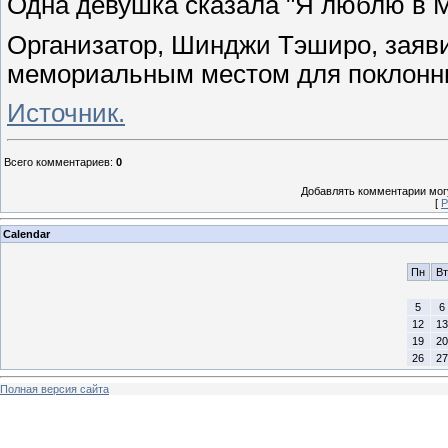
Одна девушка сказала "Я люблю в Ма
Организатор, Шинджи Тэширо, заяви
мемориальным местом для поклонни
Источник.
Всего комментариев
:
0
Добавлять комментарии могу
[
Р
Calendar
Пн
Вт
5
6
12
13
19
20
26
27
Полная версия сайта