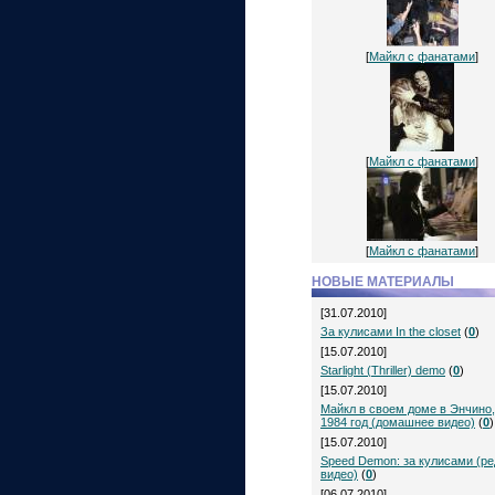
[
Майкл с фанатами
]
[
Майкл с фанатами
]
[
Майкл с фанатами
]
НОВЫЕ МАТЕРИАЛЫ
[31.07.2010]
За кулисами In the closet
(
0
)
[15.07.2010]
Starlight (Thriller) demo
(
0
)
[15.07.2010]
Майкл в своем доме в Энчино,
1984 год (домашнее видео)
(
0
)
[15.07.2010]
Speed Demon: за кулисами (ре
видео)
(
0
)
[06.07.2010]