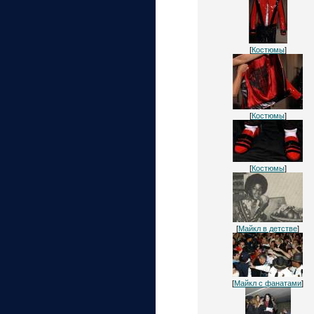
[
Костюмы
]
[
Костюмы
]
[
Костюмы
]
[
Майкл в детстве
]
[
Майкл с фанатами
]