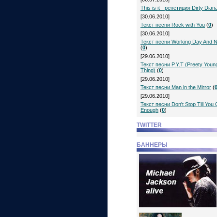
This is it - репетиция Dirty Dian
[30.06.2010]
Текст песни Rock with You
(
0
)
[30.06.2010]
Текст песни Working Day And N
(
0
)
[29.06.2010]
Текст песни P.Y.T (Preety Youn
Thing)
(
0
)
[29.06.2010]
Текст песни Man in the Mirror
(
[29.06.2010]
Текст песни Don't Stop Till You 
Enough
(
0
)
TWITTER
БАННЕРЫ