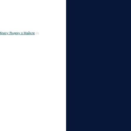
 Крису Яндеку о Майкле
(0)