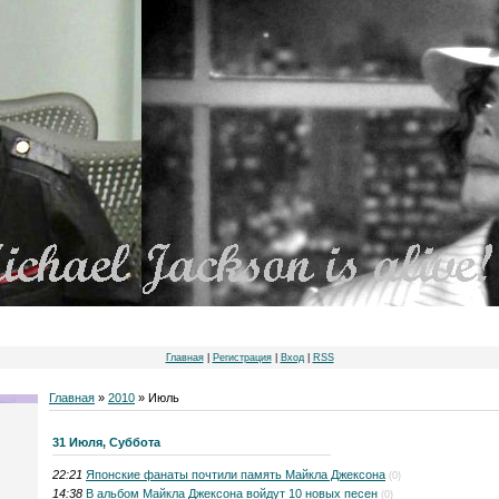
Главная
|
Регистрация
|
Вход
|
RSS
Главная
»
2010
»
Июль
31 Июля, Суббота
22:21
Японские фанаты почтили память Майкла Джексона
(0)
14:38
В альбом Майкла Джексона войдут 10 новых песен
(0)