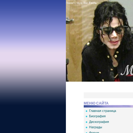
Приветствую Вас
Гость
МЕНЮ САЙТА
Главная страница
Биография
Дискография
Награды
Форум