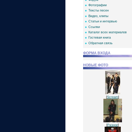
Фотографии
Тексты песен
Видео, клипы
Статьи и интервью
Ссылки
Каталог всех материалов
Гостевая книга
Обратная связь
ФОРМА ВХОДА
НОВЫЕ ФОТО
[
Scream
]
[
Разное
]