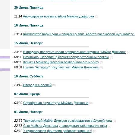
30 Июля, Пятница
11:14
Анонсирован новый альбом Майкла Джексона
(0)
16 Июля, Пятница
23:51
Композитор Кори Руни и продюсер Крис Апостл рассказали журналисту
15 Июля, Четверг
23:06
В продажу поступит новая официальная игрушка "Майкл Джексон"
(0)
08:39
Возможно, Неверленд станет государственным парком
(0)
00:39
Фанаты Майкла Джексона осквернили его могилу
(0)
00:34
Группа "Аzгардъ" покупает хит Майкла Джексона
(0)
10 Июля, Суббота
23:42
Вперед и с песней
(0)
07 Июля, Среда
03:29
Серебряная скульптура Майкла Джексона
(0)
01 Июля, Четверг
22:39
Трехмерный Майкл Джексон возвращается в Диснейленд
(0)
22:38
Сын Майкла Джексона унаследовал заболевание отца
(0)
02:10
У журналистов фантазия работает хорошо :)
(0)