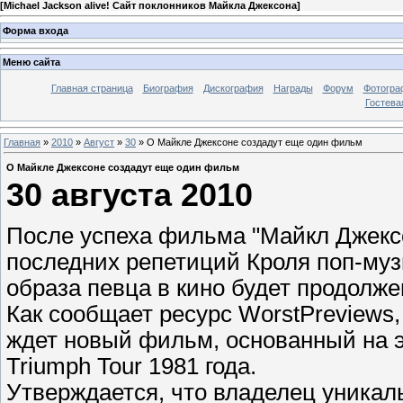
[
Michael Jackson alive! Сайт поклонников Майкла Джексона
]
Форма входа
Меню сайта
Главная страница
Биография
Дискография
Награды
Форум
Фотогра
Гостева
Главная
»
2010
»
Август
»
30
» О Майкле Джексоне создадут еще один фильм
О Майкле Джексоне создадут еще один фильм
30 августа 2010
После успеха фильма "Майкл Джексон
последних репетиций Кроля поп-муз
образа певца в кино будет продолже
Как сообщает ресурс WorstPreviews,
ждет новый фильм, основанный на эт
Triumph Tour 1981 года.
Утверждается, что владелец уника