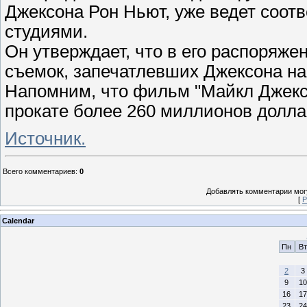
Джексона Рон Ньют, уже ведет соот
студиями.
Он утверждает, что в его распоряже
съемок, запечатлевших Джексона на 
Напомним, что фильм "Майкл Джексо
прокате более 260 миллионов долла
Источник.
Всего комментариев
:
0
Добавлять комментарии могу
[
Р
Calendar
Пн
Вт
2
3
9
10
16
17
23
24