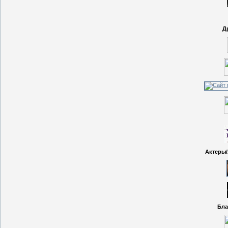
Д
Актеры/
Бла