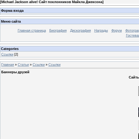
[
Michael Jackson alive! Сайт поклонников Майкла Джексона
]
Форма входа
Меню сайта
Главная страница
Биография
Дискография
Награды
Форум
Фотогра
Гостева
Categories
Ссылки
[2]
Главная
»
Статьи
»
Ссылки
»
Ссылки
Баннеры друзей
Сайты