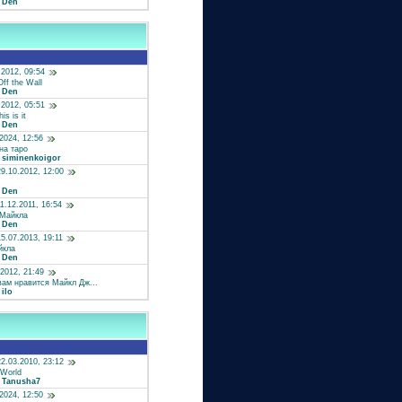
:
Den
.2012, 09:54
ff the Wall
:
Den
.2012, 05:51
s is it
:
Den
.2024, 12:56
на таро
:
siminenkoigor
9.10.2012, 12:00
:
Den
1.12.2011, 16:54
 Майкла
:
Den
5.07.2013, 19:11
йкла
:
Den
.2012, 21:49
ам нравится Майкл Дж...
:
ilo
2.03.2010, 23:12
 World
:
Tanusha7
.2024, 12:50