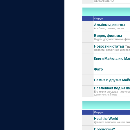
ОБЯЗАТЕЛЬНО!
Форум
Альбомы, синглы
Альбомы, синглы, песни
Видео, фильмы
Видео, документальные фил
Новости и статьи
(Пр
Новости, различные интерес
Книги Майкла и о Ма
Фото
Семья и друзья Майк
Вселенная под назв
Его мир и его душа - это ог
удивительный мир
Форум
Heal the World
Давайте поможем нашей пла
Поговорим?