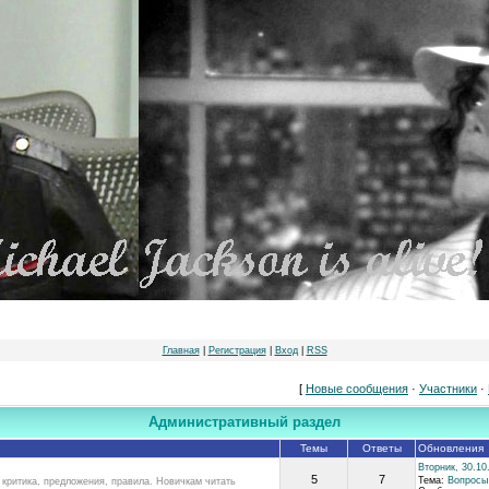
Главная
|
Регистрация
|
Вход
|
RSS
[
Новые сообщения
·
Участники
·
Административный раздел
Темы
Ответы
Обновления
Вторник, 30.10
5
7
Тема:
Вопросы
 критика, предложения, правила. Новичкам читать