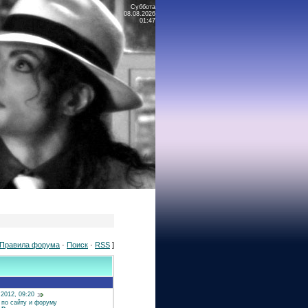
Суббота
08.08.2026
01:47
Правила форума
·
Поиск
·
RSS
]
.2012, 09:20
 по сайту и форуму