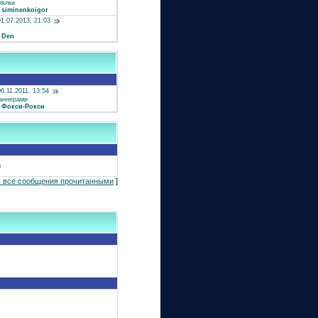
лялки
:
siminenkoigor
1.07.2013, 21:03
:
Den
6.11.2011, 13:54
аннерами
:
Фокси-Рокси
й
 все сообщения прочитанными
]