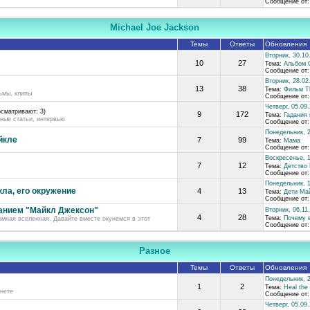
Сообщение от
Michael Joe Jackson
Темы
Ответы
Обновления
Вторник, 30.10
10
27
Тема:
Альбом O
Сообщение от
Вторник, 28.02
13
38
Тема:
Фильм Thi
ьмы, клипы
Сообщение от
Четверг, 05.09
осматривают: 3)
9
172
Тема:
Гадания 
ные статьи, интервью
Сообщение от
Понедельник, 2
йкле
7
99
Тема:
Мама
Сообщение от
Воскресенье, 1
7
12
Тема:
Детство
Сообщение от
Понедельник, 1
ла, его окружение
4
13
Тема:
Дети Ма
Сообщение от
анием "Майкл Джексон"
Вторник, 06.11
4
28
Тема:
Почему в
ромная вселенная. Давайте вместе окунемся в этот
Сообщение от
Разное
Темы
Ответы
Обновления
Понедельник, 2
1
2
Тема:
Heal the
нете
Сообщение от
Четверг, 05.09