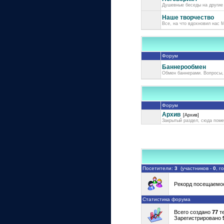
Душевные беседы на другие
Наше творчество
Все, на что вдохновил нас М
Форум
Баннерообмен
Обмен баннерами. Вопросы,
Форум
Архив
[Архив]
Закрытый раздел, сюда пом
Посетители:
3
(участников -
0
, г
Рекорд посещаемо
Статистика форума
Всего создано
77
те
Зарегистрировано