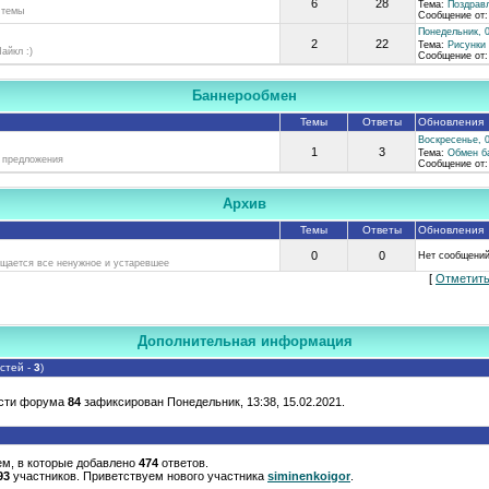
6
28
Тема:
Поздрав
 темы
Сообщение от
Понедельник, 0
2
22
Тема:
Рисунки
айкл :)
Сообщение от
Баннерообмен
Темы
Ответы
Обновления
Воскресенье, 0
1
3
Тема:
Обмен б
 предложения
Сообщение от
Архив
Темы
Ответы
Обновления
0
0
Нет сообщени
ещается все ненужное и устаревшее
[
Отметить
Дополнительная информация
остей -
3
)
сти форума
84
зафиксирован Понедельник, 13:38, 15.02.2021.
м, в которые добавлено
474
ответов.
93
участников. Приветствуем нового участника
siminenkoigor
.